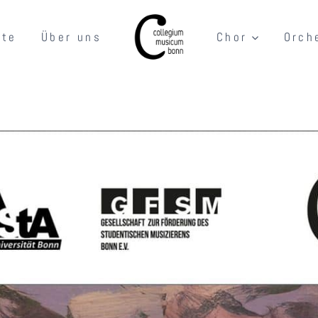
rte
Über uns
Chor
Orch