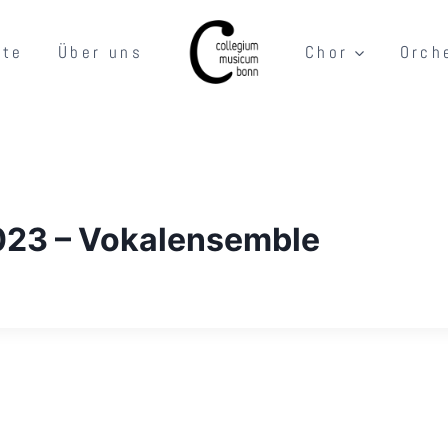
rte
Über uns
Chor
Orch
23 – Vokalensemble