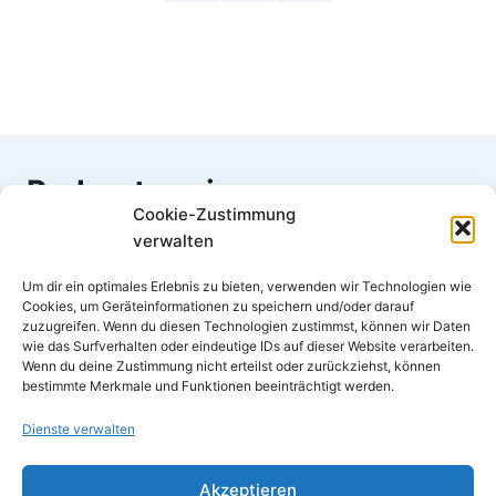
Probentermine
Cookie-Zustimmung
verwalten
Chor: dienstags 19:30 - 22:00 Uhr
Um dir ein optimales Erlebnis zu bieten, verwenden wir Technologien wie
Orchester: mittwochs 19:15 - 22:00 Uhr
Cookies, um Geräteinformationen zu speichern und/oder darauf
Vokalensemble: donnerstags 19:45 - 22:00 Uhr
zuzugreifen. Wenn du diesen Technologien zustimmst, können wir Daten
wie das Surfverhalten oder eindeutige IDs auf dieser Website verarbeiten.
Wenn du deine Zustimmung nicht erteilst oder zurückziehst, können
bestimmte Merkmale und Funktionen beeinträchtigt werden.
Dienste verwalten
Akzeptieren